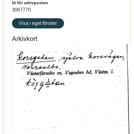
Id för arkivposten
3067770
Visa i eget fönster
Arkivkort