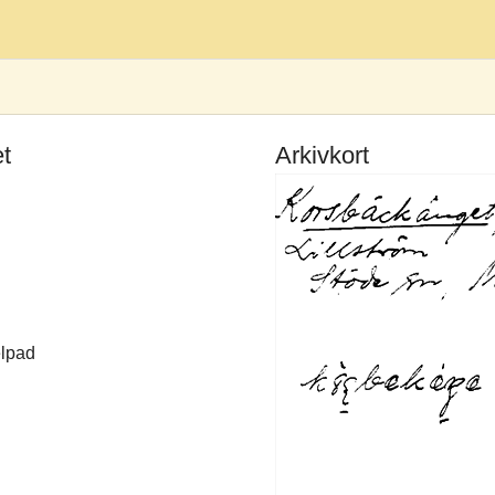
t
Arkivkort
elpad