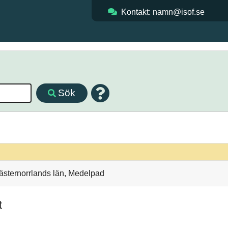
Kontakt: namn@isof.se
Sök
Västernorrlands län, Medelpad
t