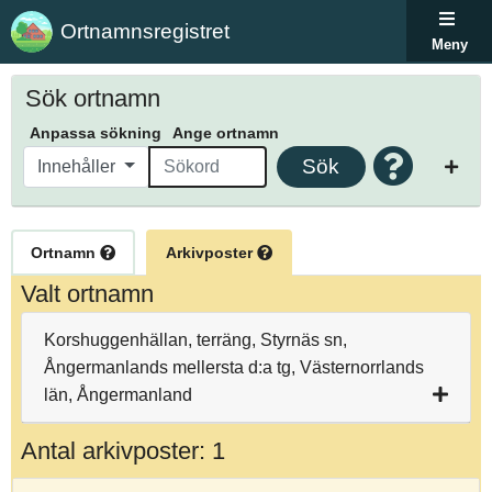
Ortnamnsregistret
Meny
Sök ortnamn
Anpassa sökning
Ange ortnamn
Sök
Innehåller
Ortnamn
Arkivposter
Valt ortnamn
Korshuggenhällan, terräng, Styrnäs sn,
Ångermanlands mellersta d:a tg, Västernorrlands
län, Ångermanland
Antal arkivposter: 1