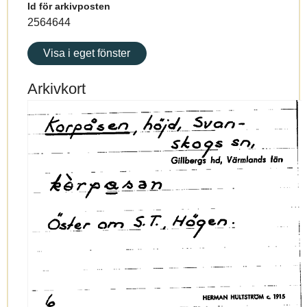
Id för arkivposten
2564644
Visa i eget fönster
Arkivkort