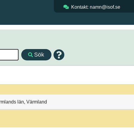
Kontakt: namn@isof.se
Sök
ärmlands län, Värmland