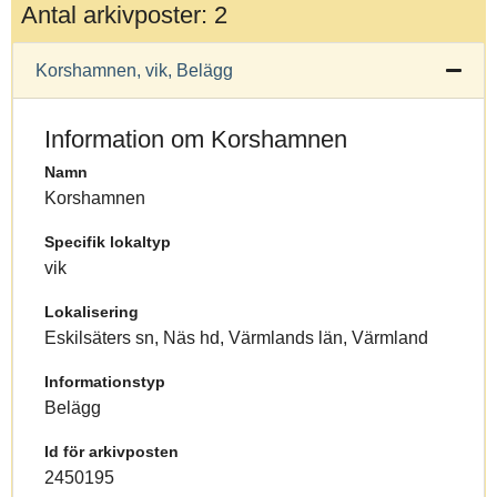
Antal arkivposter: 2
Korshamnen, vik, Belägg
Information om Korshamnen
Namn
Korshamnen
Specifik lokaltyp
vik
Lokalisering
Eskilsäters sn, Näs hd, Värmlands län, Värmland
Informationstyp
Belägg
Id för arkivposten
2450195