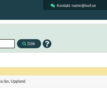
Kontakt: namn@isof.se
Sök
la län, Uppland