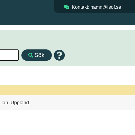
Kontakt: namn@isof.se
Sök
 län, Uppland