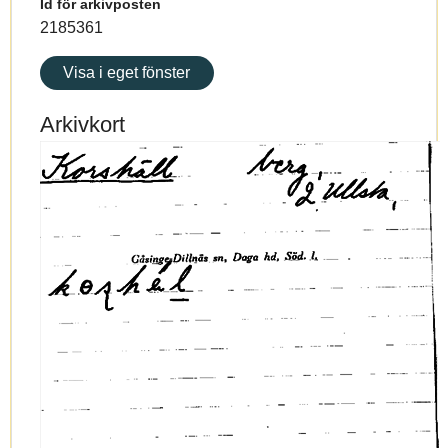
Id för arkivposten
2185361
Visa i eget fönster
Arkivkort